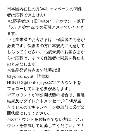
日本国内在住の方(本キャンペーンの関係
者は応募できません)
※1応募者1X（旧Twitter）アカウント(以下
「X」と称する)での応募とさせていただき
ます。
※15歳未満のお客さまは、保護者の同意が
必要です。保護者の方に本規約に同意して
もらってください。15歳未満のお客さまか
らの応募は、すべて保護者の同意を得たも
のとみなします。
※賞品発送時点まで読夢の湯
(@yomunoyu)、読書枕
HONTO(@honto_jzyss)の2アカウントを
フォローしている必要があります。
※アカウントが非公開状態の場合は、当選
結果及びダイレクトメッセージ(DM)が届
きませんのでキャンペーン参加前に必ず公
開状態にしてください。
※Xアカウントをお持ちでない方は、アカ
ウントを作成して応募してください。アカ