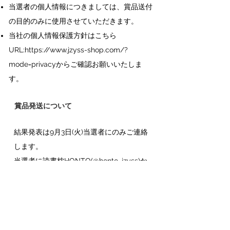
当選者の個人情報につきましては、賞品送付
の目的のみに使用させていただきます。
当社の個人情報保護方針はこちら
URL:
https://www.jzyss-shop.com/?
mode=privacy
からご確認お願いいたしま
す。
賞品発送について
結果発表は9月3日(火)当選者にのみご連絡
します。
当選者に読書枕HONTO(@honto_jzyss)か
らダイレクトメッセージが届きますので、
必要事項をご記入の上、9月10日(火)までに
ご返信ください。
ダイレクトメッセージ受け取り後、期限内